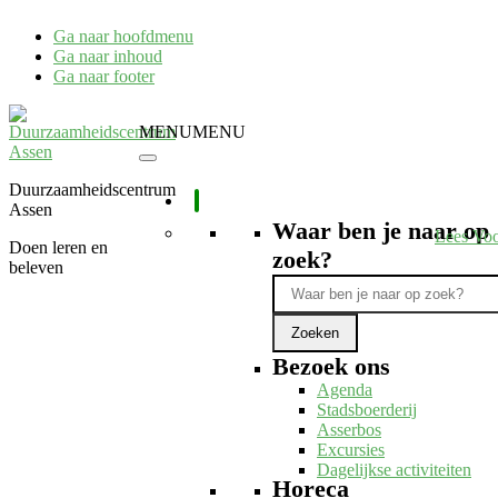
Ga naar hoofdmenu
Ga naar inhoud
Ga naar footer
MENU
MENU
Duurzaamheidscentrum
Assen
Waar ben je naar op
Lees Vo
Doen leren en
zoek?
beleven
Bezoek ons
Agenda
Stadsboerderij
Asserbos
Excursies
Dagelijkse activiteiten
Horeca