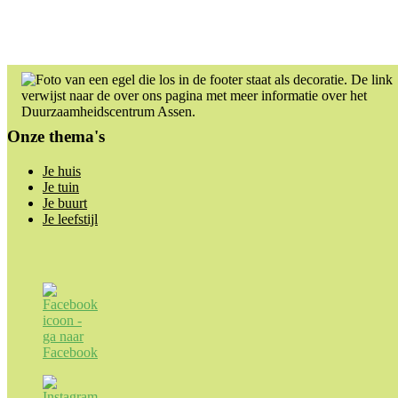
Footer
Onze thema's
Je huis
Je tuin
Je buurt
Je leefstijl