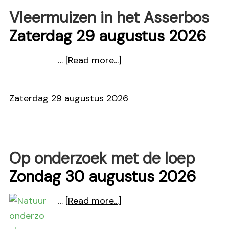
Vleermuizen in het Asserbos
Zaterdag 29 augustus 2026
about
…
[Read more...]
Vleermuizen
in
Zaterdag 29 augustus 2026
het
Asserbos
Op onderzoek met de loep
Zondag 30 augustus 2026
about
…
[Read more...]
Op