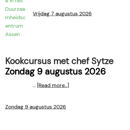
Breicafé
Vrijdag 7 augustus 2026
Kookcursus met chef Sytze
Zondag 9 augustus 2026
about
…
[Read more...]
Kookcursus
met
Zondag 9 augustus 2026
chef
Sytze