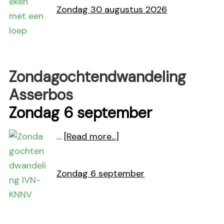
onderzoek
Zondag 30 augustus 2026
met
de
loep
Zondagochtendwandeling
Asserbos
Zondag 6 september
about
…
[Read more...]
Zondagochtendwandelin
Asserbos
Zondag 6 september