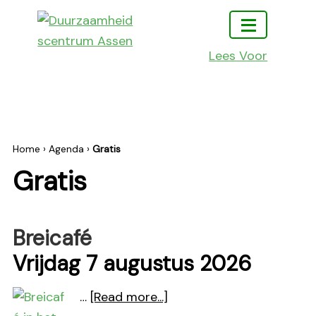
Ga
Ga
Ga
naar
naar
naar
hoofdmenu
inhoud
footer
Lees Voor
Duurzaamheidscentrum
Doen
Assen
leren
en
beleven
Home
›
Agenda
›
Gratis
Gratis
Breicafé
Vrijdag 7 augustus 2026
about
…
[Read more...]