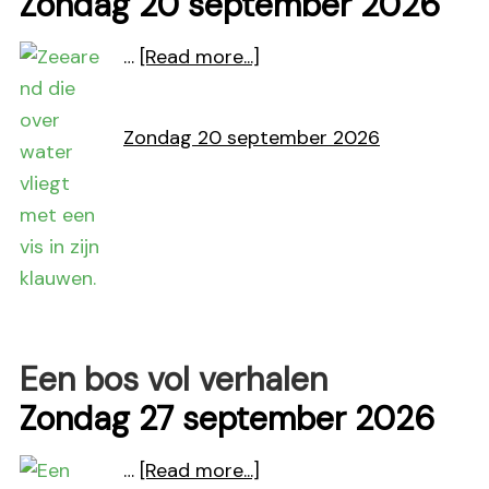
Zondag 20 september 2026
about
…
[Read more...]
Maak
kennis
Zondag 20 september 2026
met
de
zeearend!
Een bos vol verhalen
Zondag 27 september 2026
about
…
[Read more...]