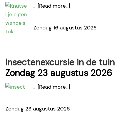
about
…
[Read more...]
Versier
je
Zondag 16 augustus 2026
eigen
hippe
wandelstok
Insectenexcursie in de tuin
Zondag 23 augustus 2026
about
…
[Read more...]
Insectenexcursie
in
Zondag 23 augustus 2026
de
tuin