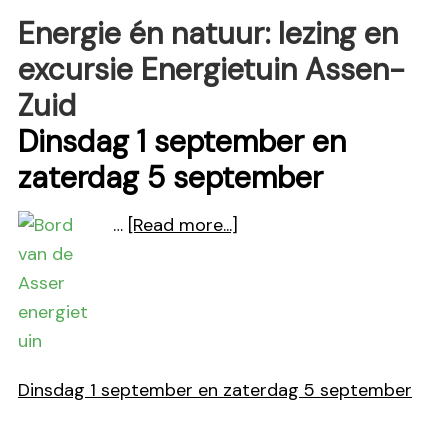
Energie én natuur: lezing en
excursie Energietuin Assen-
Zuid
Dinsdag 1 september en
zaterdag 5 september
about
…
[Read more...]
Energie
én
natuur:
lezing
en
Dinsdag 1 september en zaterdag 5 september
excursie
Energietuin