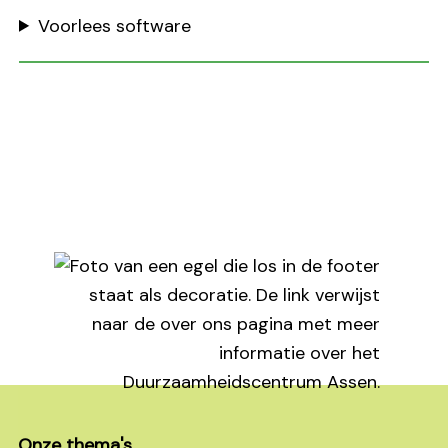
Voorlees software
Footer
Onze thema's