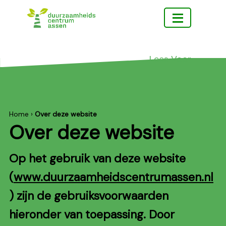
Ga
Ga
Ga
naar
naar
naar
hoofdmenu
inhoud
footer
Lees Voor
Duurzaamheidscentrum
Doen
Assen
leren
Home
›
Over deze website
en
Over deze website
beleven
Op het gebruik van deze website
(
www.duurzaamheidscentrumassen.nl
) zijn de gebruiksvoorwaarden
hieronder van toepassing. Door