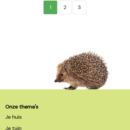
1
2
3
Footer
Onze thema's
Je huis
Je tuin