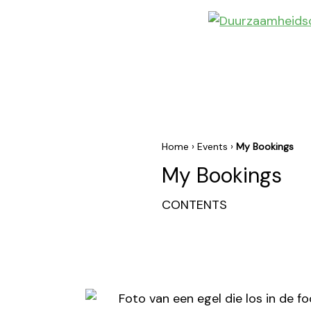
Ga
Ga
Ga
naar
naar
naar
Duurzaamheidscentrum
Doen
hoofdmenu
inhoud
footer
Assen
leren
en
beleven
Home
›
Events
›
My Bookings
My Bookings
CONTENTS