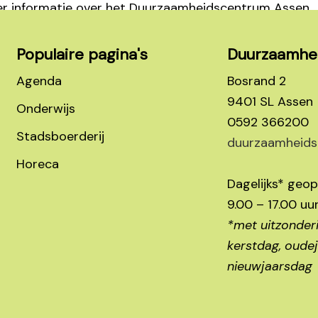
Populaire pagina's
Duurzaamhe
Agenda
Bosrand 2
9401 SL Assen
Onderwijs
0592 366200
Stadsboerderij
duurzaamheids
Horeca
Dagelijks* geo
9.00 – 17.00 uu
*met uitzonder
kerstdag, oude
nieuwjaarsdag