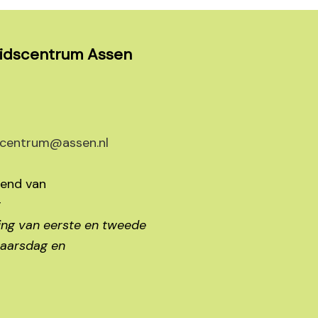
idscentrum Assen
centrum@assen.nl
pend van
r
ing van eerste en tweede
jaarsdag en