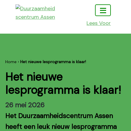
Ga
Ga
Ga
naar
naar
naar
hoofdmenu
inhoud
footer
Lees Voor
Duurzaamheidscentrum
Doen
Assen
leren
en
beleven
Home
›
Het nieuwe lesprogramma is klaar!
Het nieuwe
lesprogramma is klaar!
26 mei 2026
Het Duurzaamheidscentrum Assen
heeft een leuk nieuw lesprogramma