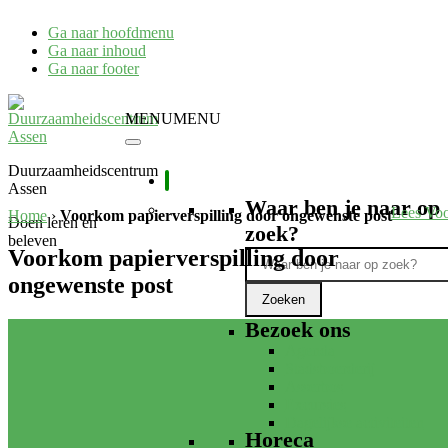
Ga naar hoofdmenu
Ga naar inhoud
Ga naar footer
MENU
MENU
Duurzaamheidscentrum
Assen
Waar ben je naar op
Lees Vo
Home
›
Voorkom papierverspilling door ongewenste post
Doen leren en
zoek?
beleven
Voorkom papierverspilling door
ongewenste post
Bezoek ons
Agenda
Stadsboerderij
Asserbos
Excursies
Dagelijkse activiteiten
Horeca