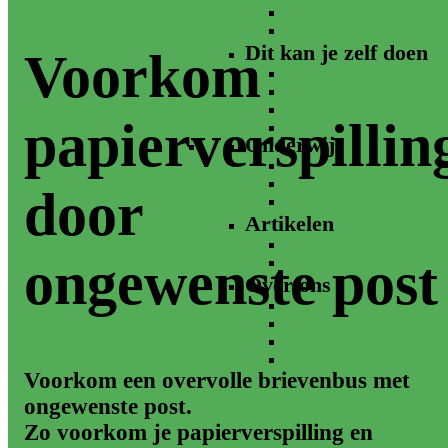
Menukaart
Zaalhuur
Dit kan je zelf doen
Voorkom
Je huis
Je tuin
Je buurt
papierverspillin
Je leefstijl
Onderwijs
Basisonderwijs
Voortgezet onderwijs
door
Buitenschoolse opvang
Artikelen
Nieuws
ongewenste post
Tips
Over ons
Vrijwilligers
Samenwerkingen
Nieuwsbrief
Contact
Voorkom een overvolle brievenbus met
ongewenste post.
Zo voorkom je papierverspilling en