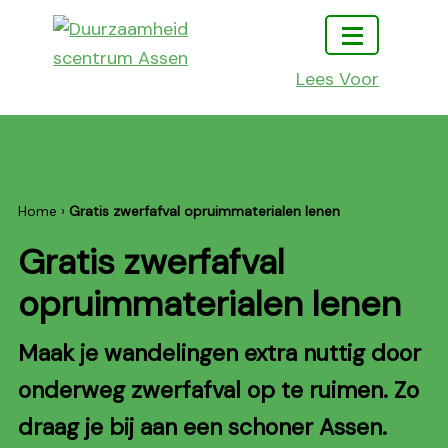
Ga
Ga
Ga
naar
naar
naar
hoofdmenu
inhoud
footer
Lees Voor
Duurzaamheidscentrum
Doen
Assen
leren
en
beleven
Home
›
Gratis zwerfafval opruimmaterialen lenen
Gratis zwerfafval
opruimmaterialen lenen
Maak je wandelingen extra nuttig door
onderweg zwerfafval op te ruimen. Zo
draag je bij aan een schoner Assen.