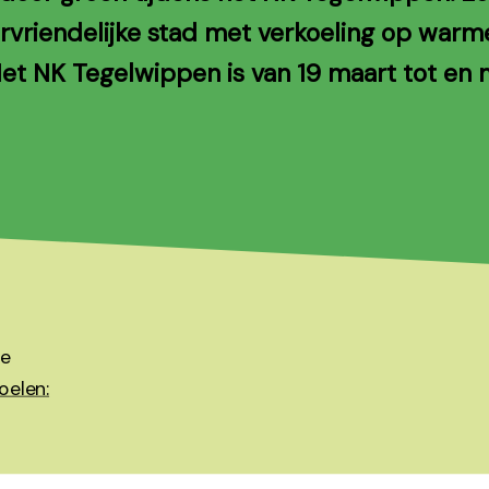
ervriendelijke stad met verkoeling op war
et NK Tegelwippen is van 19 maart tot en 
de
oelen: