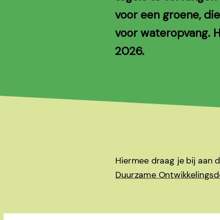
voor een groene, di
voor wateropvang. H
2026.
Hiermee draag je bij aan 
Duurzame Ontwikkelingsd