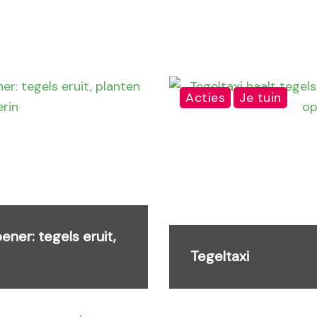
Acties
Je tuin
ner: tegels eruit,
Tegeltaxi