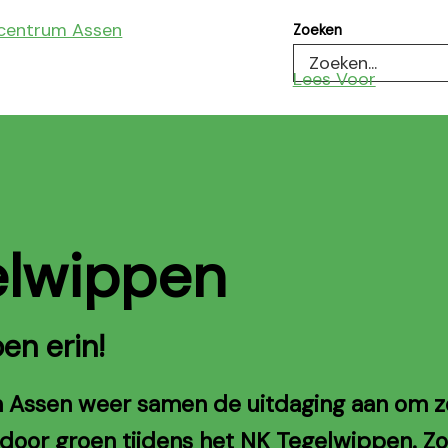
Zoeken
Lees Voor
elwippen
oen erin!
in Assen weer samen de uitdaging aan om z
 door groen tijdens het NK Tegelwippen. Z